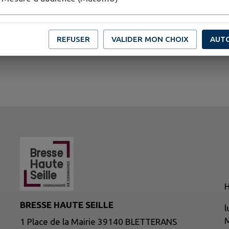
REFUSER
VALIDER MON CHOIX
AUT
H
BRESSE HAUTE SEILLE
l
M
1 Place de la Mairie 39140 BLETTERANS