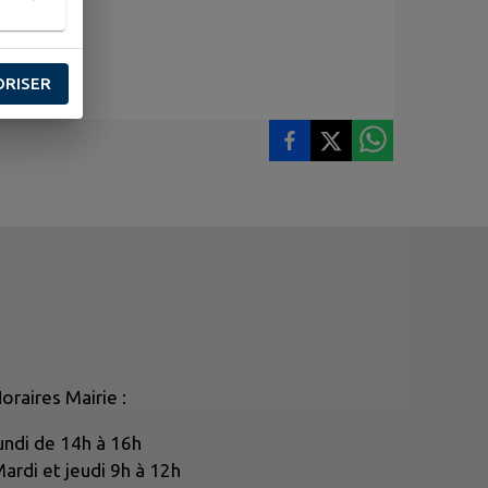
ORISER
oraires Mairie :
undi de 14h à 16h
ardi et jeudi 9h à 12h