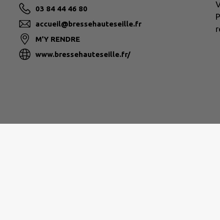
V
03 84 44 46 80
P
accueil@bressehauteseille.fr
r
M'Y RENDRE
www.bressehauteseille.fr/