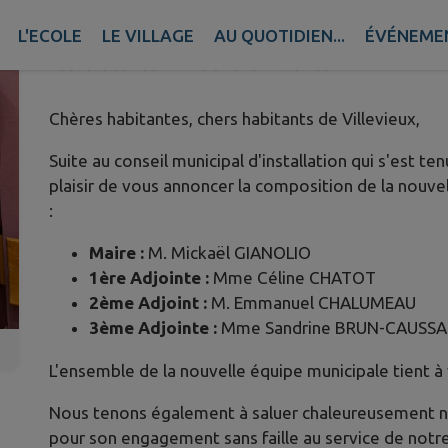
VILLEVIEUX
L'ECOLE
LE VILLAGE
AU QUOTIDIEN...
ÉVÉNEME
Publié le samedi 21 mars 2026 - Villevieux
Chères habitantes, chers habitants de Villevieux,
Suite au conseil municipal d'installation qui s'est t
plaisir de vous annoncer la composition de la nouv
:
Maire :
M. Mickaël GIANOLIO
1ère Adjointe :
Mme Céline CHATOT
2ème Adjoint :
M. Emmanuel CHALUMEAU
3ème Adjointe :
Mme Sandrine BRUN-CAUSSA
L'ensemble de la nouvelle équipe municipale tient à
Nous tenons également à saluer chaleureusement not
pour son engagement sans faille au service de notre