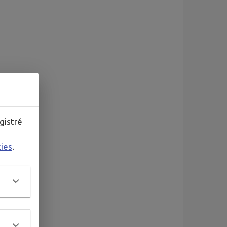
gistré
kies
.