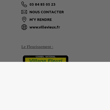
03 84 85 05 23
NOUS CONTACTER
M'Y RENDRE
www.villevieux.fr
Le Fleurissement :