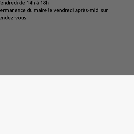
endredi de 14h à 18h
ermanence du maire le vendredi après-midi sur
endez-vous