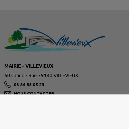
MAIRIE - VILLEVIEUX
60 Grande Rue 39140 VILLEVIEUX
03 84 85 05 23
NOUS CONTACTER
M'Y RENDRE
www.villevieux.fr