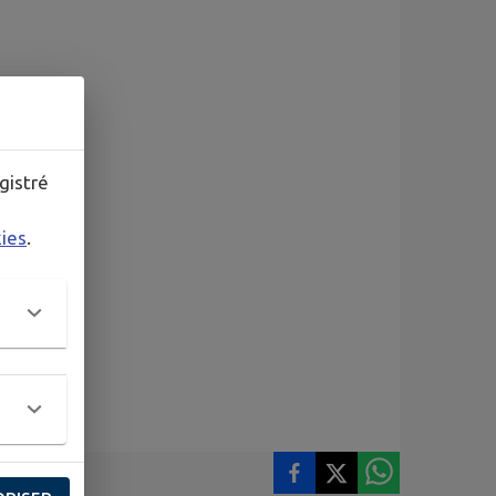
gistré
kies
.