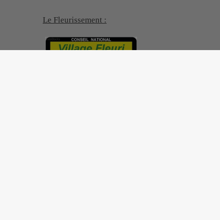
Le Fleurissement :
Site réalisé par
IntraMuros SAS
|
Mentions légales
|
CGU
|
Plan du site
|
Flux RSS
| Copyright 2026