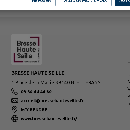
REFUSER
VALIDER MON CHOIX
AUT
H
BRESSE HAUTE SEILLE
l
M
1 Place de la Mairie 39140 BLETTERANS
V
03 84 44 46 80
P
accueil@bressehauteseille.fr
r
M'Y RENDRE
www.bressehauteseille.fr/