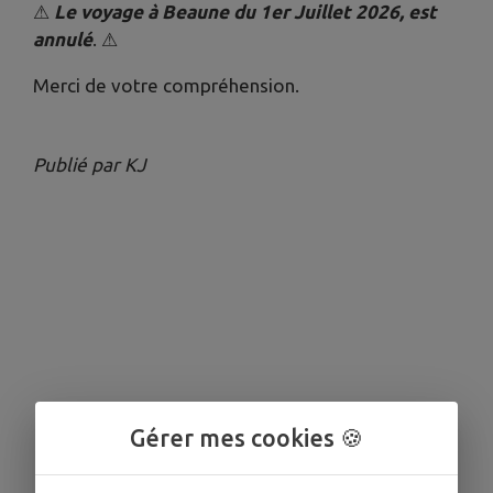
⚠
Le voyage à Beaune du 1er Juillet 2026, est
annulé
. ⚠
Merci de votre compréhension.
Publié par KJ
Gérer mes cookies 🍪