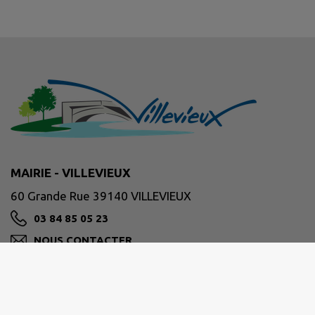
MAIRIE - VILLEVIEUX
60 Grande Rue 39140 VILLEVIEUX
03 84 85 05 23
NOUS CONTACTER
M'Y RENDRE
www.villevieux.fr