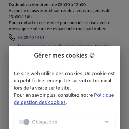
Du Jeudi au Vendredi : de 08h30 à 12h30
Accueil exclusivement sur rendez-vous les jeudis de
13h30 à 16h.
Pour contacter ce service par courriel, utilisez votre
messagerie sécurisée espace internet particulier
08 09 40 14 01
lannuaire.service-public.fr/bourgogne-franche-
comte/jura/9f6db4bf-ae5c-44da-984f-
Gérer mes cookies 🍪
441689bfb778
2 Rue Turgot, Lons-le-Saunier
Ce site web utilise des cookies. Un cookie est
un petit fichier enregistré sur votre terminal
Gendarmerie de
lors de la visite sur le site.
Pour en savoir plus, consultez notre
Politique
Bletterans
de gestion des cookies
.
Obligatoire
Du Lundi au Samedi: de 08h00 à 12h00, de 14h00 à 18h00