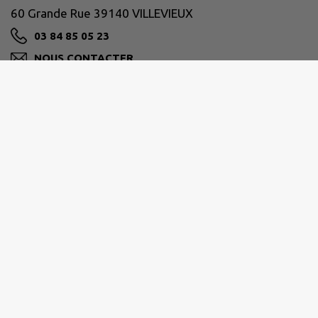
60 Grande Rue 39140 VILLEVIEUX
03 84 85 05 23
NOUS CONTACTER
M'Y RENDRE
www.villevieux.fr
BRESSE HAUTE SEILLE
1 Place de la Mairie 39140 BLETTERANS
03 84 44 46 80