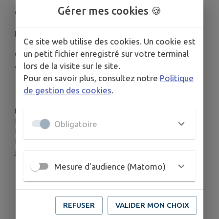
Gérer mes cookies 🍪
Chaumergy
(Rue du 19 mars 1962)
La Chaux-en-Bresse
(au niveau de la D1)
Ce site web utilise des cookies. Un cookie est
un petit fichier enregistré sur votre terminal
Commenailles
(sur la gauche après 800m en
lors de la visite sur le site.
direction de Froideville sur la D213)
Pour en savoir plus, consultez notre
Politique
de gestion des cookies
.
PLUS D'INFORMATIONS
https://www.jura-tourism.com/itineraire/la-voie-de-la-
Obligatoire
bresse-jurassienne/
https://www.bressehauteseille.fr/voie-verte-bresse-
jurassienne
Mesure d'audience (Matomo)
REFUSER
VALIDER MON CHOIX