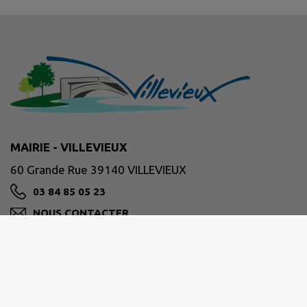
MAIRIE - VILLEVIEUX
60 Grande Rue 39140 VILLEVIEUX
03 84 85 05 23
NOUS CONTACTER
M'Y RENDRE
www.villevieux.fr