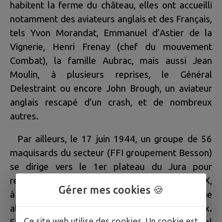
habitent la ferme du château, elles ont accueilli
notamment des aviateurs anglais et des Français,
tels Yvon Morandat, Emmanuel d’Astier de la
Vignerie, Henri Frenay (chef du mouvement
Combat), la famille Aubrac, mais aussi Jean
Moulin, à plusieurs reprises, le Général
Delestraint ou encore John Brough, un aviateur
anglais rescapé d’un crash, et de nombreux
autres.
Par ailleurs, le 17 juin 1944, un groupe de 56
maquisards du secteur (FFI groupement Besson)
se dirige vers le 1er plateau du Jura pour
rejoindre le maquis de l’Ain. Près de CLAIRVAUX,
Gérer mes cookies 🍪
à BOISSIA, une rencontre avec une colonne
allemande provoque la mort de 15 d'entre eux.
Ce site web utilise des cookies. Un cookie est