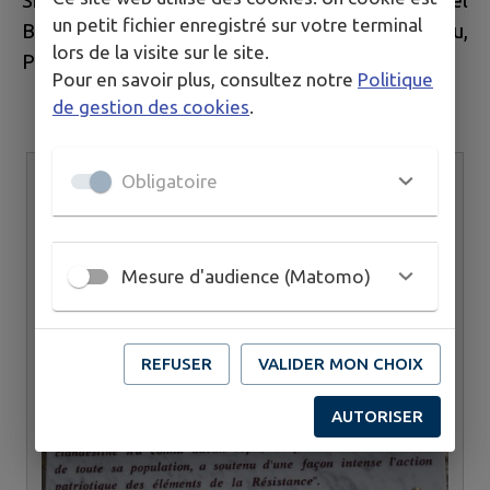
Six étaient de Villevieux: Marcel Blanchot, Marcel
un petit fichier enregistré sur votre terminal
Bon, Joseph Carmantrand, Charles Chalumeau,
lors de la visite sur le site.
Paul Monnot et Roger Vallot.
Pour en savoir plus, consultez notre
Politique
de gestion des cookies
.
Obligatoire
Mesure d'audience (Matomo)
REFUSER
VALIDER MON CHOIX
AUTORISER