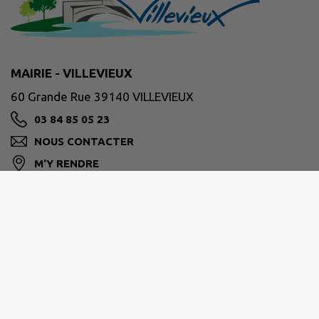
MAIRIE - VILLEVIEUX
60 Grande Rue 39140 VILLEVIEUX
03 84 85 05 23
NOUS CONTACTER
M'Y RENDRE
www.villevieux.fr