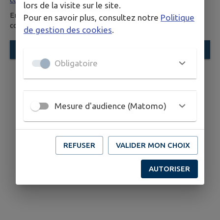
lors de la visite sur le site.
En envoyant ce formulaire, vous reconnaissez avoir pris
Pour en savoir plus, consultez notre
Politique
connaissance des
Conditions Générales d’Utilisation
.
de gestion des cookies
.
ENVOYER
Obligatoire
Mesure d'audience (Matomo)
REFUSER
VALIDER MON CHOIX
AUTORISER