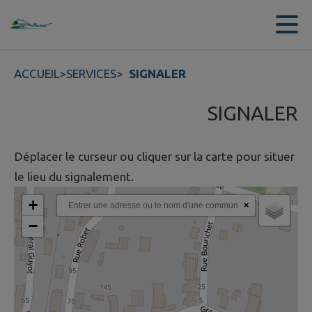
Contenu
Menu
Recherche
Pied de page
ACCUEIL
>
SERVICES
>
SIGNALER
SIGNALER
Déplacer le curseur ou cliquer sur la carte pour situer
le lieu du signalement.
+
×
−