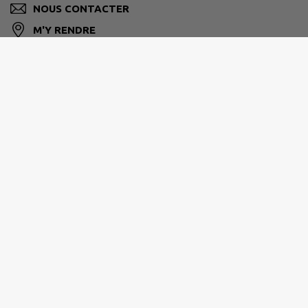
NOUS CONTACTER
M'Y RENDRE
www.villevieux.fr
BRESSE HAUTE SEILLE
1 Place de la Mairie 39140 BLETTERANS
03 84 44 46 80
accueil@bressehauteseille.fr
M'Y RENDRE
www.bressehauteseille.fr/