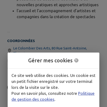
nouvelles pratiques et approches artistiques
l’accueil et l’accompagnement d’artistes et
compagnies dans la création de spectacles
COORDONNÉES
Le Colombier Des Arts, 80 Rue Saint-Antoine,
Plainoiseau
Gérer mes cookies 🍪
contact@lecolombierdesarts.fr
www.lecolombierdesarts.fr
Ce site web utilise des cookies. Un cookie est
06 08 68 54 25
un petit fichier enregistré sur votre terminal
lors de la visite sur le site.
Pour en savoir plus, consultez notre
Politique
de gestion des cookies
.