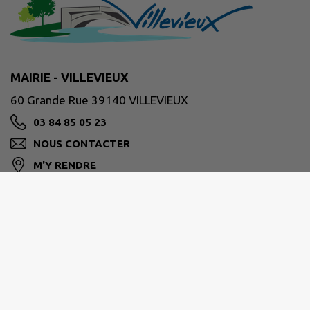
MAIRIE - VILLEVIEUX
60 Grande Rue 39140 VILLEVIEUX
03 84 85 05 23
NOUS CONTACTER
M'Y RENDRE
www.villevieux.fr