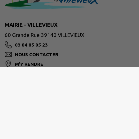
MAIRIE - VILLEVIEUX
60 Grande Rue 39140 VILLEVIEUX
03 84 85 05 23
NOUS CONTACTER
M'Y RENDRE
www.villevieux.fr