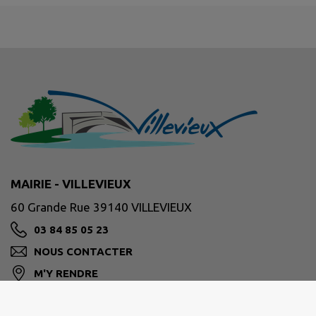
MAIRIE - VILLEVIEUX
60 Grande Rue 39140 VILLEVIEUX
03 84 85 05 23
NOUS CONTACTER
M'Y RENDRE
www.villevieux.fr