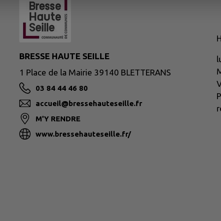
H
BRESSE HAUTE SEILLE
l
M
1 Place de la Mairie 39140 BLETTERANS
V
03 84 44 46 80
P
accueil@bressehauteseille.fr
r
M'Y RENDRE
www.bressehauteseille.fr/