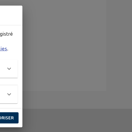
gistré
kies
.
ORISER