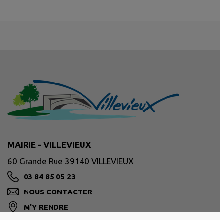
MAIRIE - VILLEVIEUX
60 Grande Rue 39140 VILLEVIEUX
03 84 85 05 23
NOUS CONTACTER
M'Y RENDRE